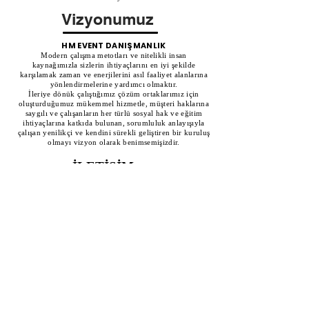
Vizyonumuz
HM EVENT DANIŞMANLIK
Modern çalışma metotları ve nitelikli insan
kaynağımızla sizlerin ihtiyaçlarını en iyi şekilde
karşılamak zaman ve enerjilerini asıl faaliyet alanlarına
yönlendirmelerine yardımcı olmaktır.
İleriye dönük çalıştığımız çözüm ortaklarımız için
oluşturduğumuz mükemmel hizmetle, müşteri haklarına
saygılı ve çalışanların her türlü sosyal hak ve eğitim
ihtiyaçlarına katkıda bulunan, sorumluluk anlayışıyla
çalışan yenilikçi ve kendini sürekli geliştiren bir kuruluş
olmayı vizyon olarak benimsemişizdir.
İLETİŞİM
Adres
Abide-i Hürriyet Caddesi, Mehmetpaşa Apt. No: 127 Kat: 5 Şişli/
İstanbul, Türkiye
Telefon
E-mail
0212 225
00 03
info@hmeventdanismanlik.com
0552 720 36 10