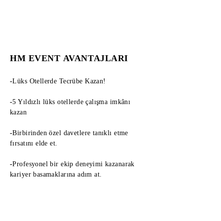
HM EVENT AVANTAJLARI
-
Lüks Otellerde Tecrübe Kazan!
-
5 Yıldızlı lüks otellerde çalışma imkânı
kazan
-
Birbirinden özel davetlere tanıklı etme
fırsatını elde et.
-
Profesyonel bir ekip deneyimi kazanarak
kariyer basamaklarına adım at.
-
Turizm sektöründeki en deneyimli
yöneticiler ile çalışma fırsatı yakala.